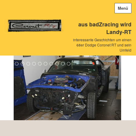
Menü
aus badZracing wird
Landy-RT
interessante Geschichten um einen
68er Dodge Coronet RT und sein
Umfeld