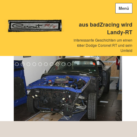
Menü
aus badZracing wird
Landy-RT
interessante Geschichten um einen
68er Dodge Coronet RT und sein
Umfeld