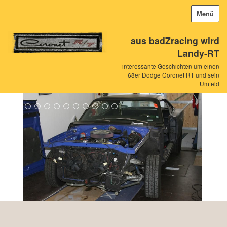
Menü
aus badZracing wird
Landy-RT
interessante Geschichten um einen
68er Dodge Coronet RT und sein
Umfeld