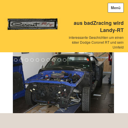
Menü
aus badZracing wird
Landy-RT
interessante Geschichten um einen
68er Dodge Coronet RT und sein
Umfeld