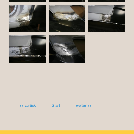
<< zurück
Start
weiter >>