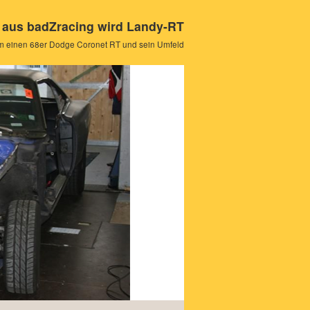
aus badZracing wird Landy-RT
um einen 68er Dodge Coronet RT und sein Umfeld