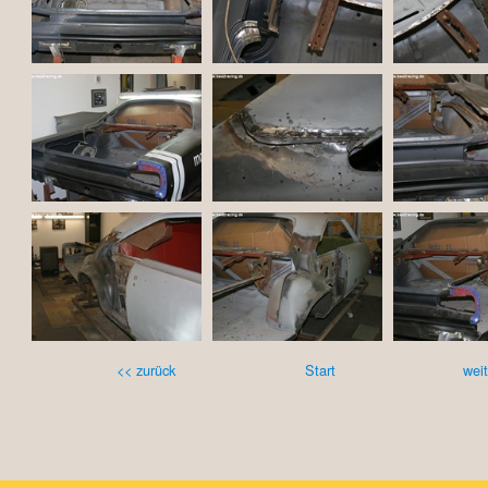
<< zurück
Start
weit